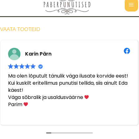
Punutiste võluv maailm!
Skip
Ma
to
content
Me
VAATA TOOTEID
Karin Pärn
Ma olen lõputult tänulik väga ilusate korvide eest!
Kui kuskilt eritellimus punutisi tellida, siis ainult Eda
käest!
Väga sōbralik ja usaldusväärne
Parim